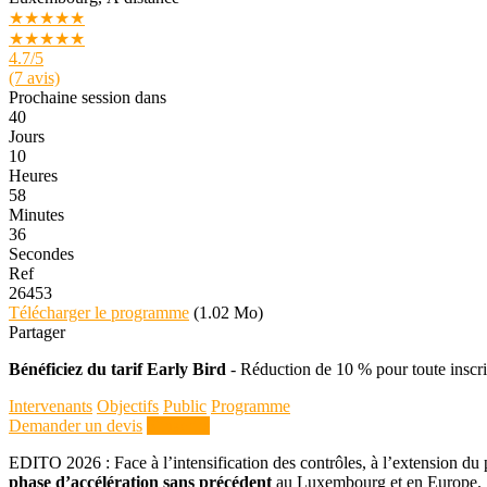
★★★★★
★★★★★
4.7
/5
(7 avis)
Prochaine session dans
40
Jours
10
Heures
58
Minutes
36
Secondes
Ref
26453
Télécharger le programme
(1.02 Mo)
Partager
Bénéficiez du tarif Early Bird
- Réduction de 10 % pour toute insc
Intervenants
Objectifs
Public
Programme
Demander un devis
S'inscrire
EDITO 2026 : Face à l’intensification des contrôles, à l’extension du 
phase d’accélération sans précédent
au Luxembourg et en Europe.