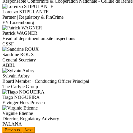
Responsable Conformité & Coopération Nationale - Cellule de Rens
Lorenzo STIPULANTE
Partner | Regulatory & FinCrime
EY Luxembourg
Patrick WAGNER
Head of department on-site inspections
CSSF
Sandrine ROUX
General Secretary
ABBL
Sylvain Aubry
Board Member - Conducting Officer Principal
The Carlyle Group
Tiago NOGUEIRA
Elvinger Hoss Prussen
Virginie Etienne
Director, Regulatory Advisory
PALANA
Previous
Next