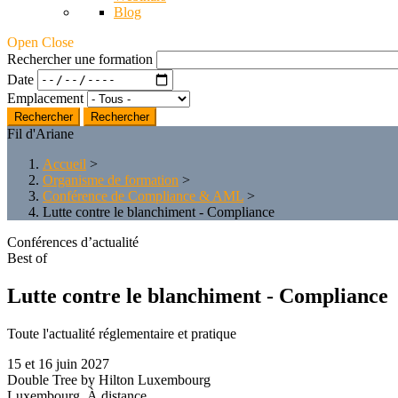
Blog
Open Close
Rechercher une formation
Date
Emplacement
Rechercher
Fil d'Ariane
Accueil
>
Organisme de formation
>
Conférence de Compliance & AML
>
Lutte contre le blanchiment - Compliance
Conférences d’actualité
Best of
Lutte contre le blanchiment - Compliance
Toute l'actualité réglementaire et pratique
15 et 16 juin 2027
Double Tree by Hilton Luxembourg
Luxembourg, À distance