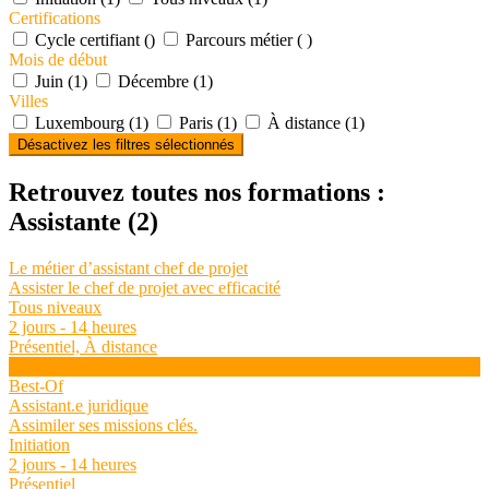
Certifications
Cycle certifiant ()
Parcours métier ( )
Mois de début
Juin (1)
Décembre (1)
Villes
Luxembourg (1)
Paris (1)
À distance (1)
Désactivez les filtres sélectionnés
Retrouvez toutes nos formations :
Assistante
(2)
Le métier d’assistant chef de projet
Assister le chef de projet avec efficacité
Tous niveaux
2 jours - 14 heures
Présentiel, À distance
Voir la formation
Best-Of
Assistant.e juridique
Assimiler ses missions clés.
Initiation
2 jours - 14 heures
Présentiel