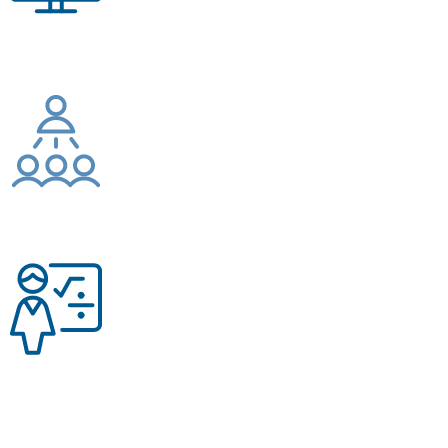
180
Nombre de stagiaires formés en 2023
19
Nombre d'entreprises accompagnées par la modalité intra
20
Nombre de formateurs