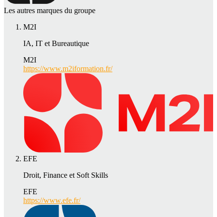
Les autres marques du groupe
M2I
IA, IT et Bureautique
M2I
https://www.m2iformation.fr/
EFE
Droit, Finance et Soft Skills
EFE
https://www.efe.fr/