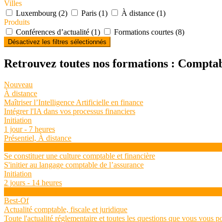
Villes
Luxembourg (2)
Paris (1)
À distance (1)
Produits
Conférences d’actualité (1)
Formations courtes (8)
Désactivez les filtres sélectionnés
Retrouvez toutes nos formations : Comptab
Nouveau
À distance
Maîtriser l’Intelligence Artificielle en finance
Intégrer l'IA dans vos processus financiers
Initiation
1 jour - 7 heures
Présentiel, À distance
Voir la formation
Se constituer une culture comptable et financière
S'initier au langage comptable de l’assurance
Initiation
2 jours - 14 heures
Voir la formation
Best-Of
Actualité comptable, fiscale et juridique
Toute l'actualité réglementaire et toutes les questions que vous vous p