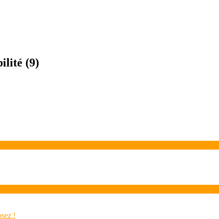
ilité
(9)
osez !