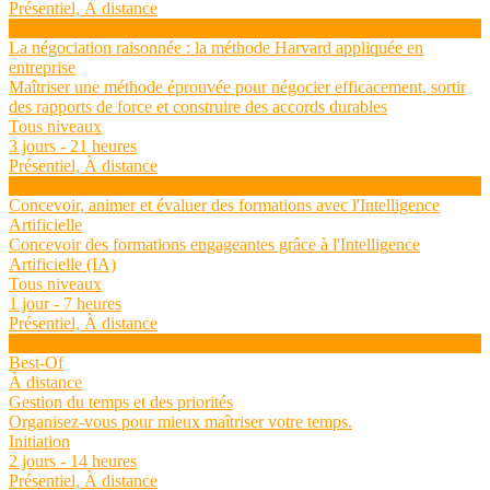
Présentiel, À distance
Voir la formation
La négociation raisonnée : la méthode Harvard appliquée en
entreprise
Maîtriser une méthode éprouvée pour négocier efficacement, sortir
des rapports de force et construire des accords durables
Tous niveaux
3 jours - 21 heures
Présentiel, À distance
Voir la formation
Concevoir, animer et évaluer des formations avec l'Intelligence
Artificielle
Concevoir des formations engageantes grâce à l'Intelligence
Artificielle (IA)
Tous niveaux
1 jour - 7 heures
Présentiel, À distance
Voir la formation
Best-Of
À distance
Gestion du temps et des priorités
Organisez-vous pour mieux maîtriser votre temps.
Initiation
2 jours - 14 heures
Présentiel, À distance