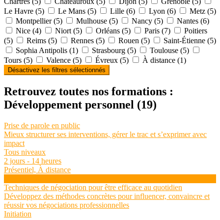
Chartres (5)
Chateauroux (5)
Dijon (5)
Grenoble (5)
Le Havre (5)
Le Mans (5)
Lille (6)
Lyon (6)
Metz (5)
Montpellier (5)
Mulhouse (5)
Nancy (5)
Nantes (6)
Nice (4)
Niort (5)
Orléans (5)
Paris (7)
Poitiers
(5)
Reims (5)
Rennes (5)
Rouen (5)
Saint-Étienne (5)
Sophia Antipolis (1)
Strasbourg (5)
Toulouse (5)
Tours (5)
Valence (5)
Évreux (5)
À distance (1)
Désactivez les filtres sélectionnés
Retrouvez toutes nos formations :
Développement personnel
(19)
Prise de parole en public
Mieux structurer ses interventions, gérer le trac et s’exprimer avec
impact
Tous niveaux
2 jours - 14 heures
Présentiel, À distance
Voir la formation
Techniques de négociation pour être efficace au quotidien
Développez des méthodes concrètes pour influencer, convaincre et
réussir vos négociations professionnelles
Initiation