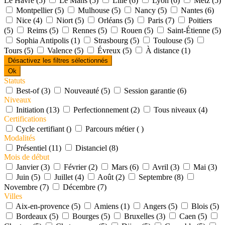
Le Havre (5)
Le Mans (5)
Lille (6)
Lyon (6)
Metz (5)
Montpellier (5)
Mulhouse (5)
Nancy (5)
Nantes (6)
Nice (4)
Niort (5)
Orléans (5)
Paris (7)
Poitiers
(5)
Reims (5)
Rennes (5)
Rouen (5)
Saint-Étienne (5)
Sophia Antipolis (1)
Strasbourg (5)
Toulouse (5)
Tours (5)
Valence (5)
Évreux (5)
À distance (1)
Désactivez les filtres sélectionnés
Ok
Statuts
Best-of (3)
Nouveauté (5)
Session garantie (6)
Niveaux
Initiation (13)
Perfectionnement (2)
Tous niveaux (4)
Certifications
Cycle certifiant ()
Parcours métier ( )
Modalités
Présentiel (11)
Distanciel (8)
Mois de début
Janvier (3)
Février (2)
Mars (6)
Avril (3)
Mai (3)
Juin (5)
Juillet (4)
Août (2)
Septembre (8)
Novembre (7)
Décembre (7)
Villes
Aix-en-provence (5)
Amiens (1)
Angers (5)
Blois (5)
Bordeaux (5)
Bourges (5)
Bruxelles (3)
Caen (5)