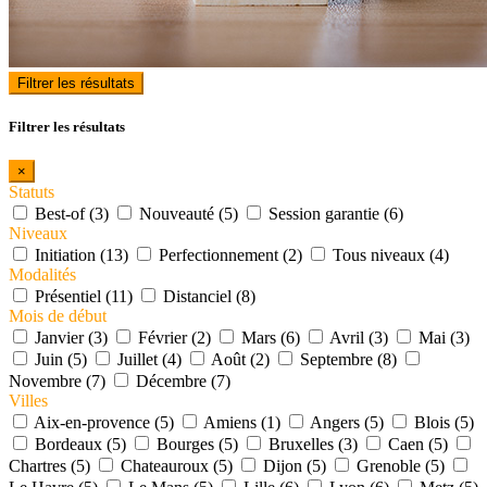
Filtrer les résultats
Filtrer les résultats
×
Statuts
Best-of (3)
Nouveauté (5)
Session garantie (6)
Niveaux
Initiation (13)
Perfectionnement (2)
Tous niveaux (4)
Modalités
Présentiel (11)
Distanciel (8)
Mois de début
Janvier (3)
Février (2)
Mars (6)
Avril (3)
Mai (3)
Juin (5)
Juillet (4)
Août (2)
Septembre (8)
Novembre (7)
Décembre (7)
Villes
Aix-en-provence (5)
Amiens (1)
Angers (5)
Blois (5)
Bordeaux (5)
Bourges (5)
Bruxelles (3)
Caen (5)
Chartres (5)
Chateauroux (5)
Dijon (5)
Grenoble (5)