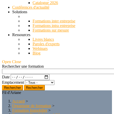
Catalogue 2026
Conférences d'actualité
Solutions
Formations inter entreprise
Formations intra entreprise
Formations sur mesure
Ressources
Livres blancs
Paroles d'experts
Webinars
Blog
Open Close
Rechercher une formation
Date
Emplacement
Rechercher
Fil d'Ariane
Accueil
>
Organisme de formation
>
Formation Immobilier
>