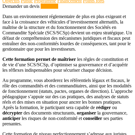
Objectifs
Public
Programme
Financement
Points forts
Demander un devis
S'inscrire
Dans un environnement réglementaire de plus en plus exigeant et
face à la croissance des véhicules d’investissement alternatifs, la
maîtrise de la structure et du fonctionnement des Sociétés en
Commandite Spéciale (SCS/SCSp) devient un enjeu stratégique. Un
défaut de compréhension des mécanismes juridiques et fiscaux peut
entraîner des non-conformités lourdes de conséquences, tant pour le
gestionnaire que pour les investisseurs.
Cette formation permet de maîtriser
les règles de constitution et
de vie d’une SCS/SCSp, d’optimiser sa gouvernance et d’acquérir
les réflexes indispensables pour sécuriser chaque décision.
Au programme, vous aborderez les référentiels légaux et fiscaux, le
rôle des commandités et des commanditaires, ainsi que les modalités
de fonctionnement (statuts, pactes, organes de direction). L’approche
pédagogique s’appuie sur des cas pratiques, des analyses de statuts
réels et des mises en situation pour ancrer les bonnes pratiques.
Après la formation, le participant sera capable de
rédiger
ou
décrypter
des documents structurants,
organiser
la gouvernance,
anticiper
les risques de non-conformité et
conseiller
ses parties
prenantes.
Cette formation de niveau perfectionnement s’adresse aux juristes,