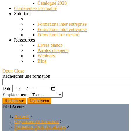
Catalogue 2026
Conférences d'actualité
Solutions
Formations inter entreprise
Formations intra entreprise
Formations sur mesure
Ressources
Livres blancs
Paroles d'experts
Webinars
Blog
Open Close
Rechercher une formation
Date
Emplacement
Rechercher
Fil d'Ariane
Accueil
>
Organisme de formation
>
Formation Droit des affaires
>