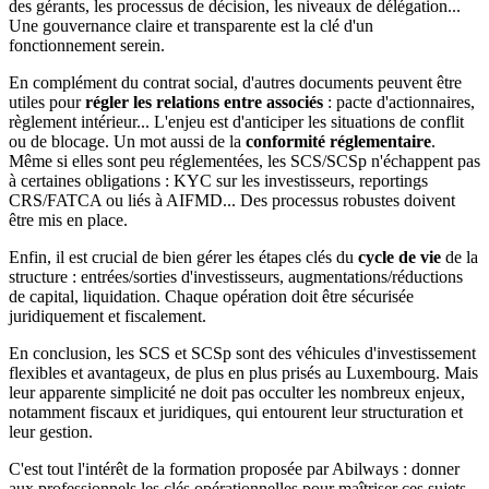
des gérants, les processus de décision, les niveaux de délégation...
Une gouvernance claire et transparente est la clé d'un
fonctionnement serein.
En complément du contrat social, d'autres documents peuvent être
utiles pour
régler les relations entre associés
: pacte d'actionnaires,
règlement intérieur... L'enjeu est d'anticiper les situations de conflit
ou de blocage. Un mot aussi de la
conformité réglementaire
.
Même si elles sont peu réglementées, les SCS/SCSp n'échappent pas
à certaines obligations : KYC sur les investisseurs, reportings
CRS/FATCA ou liés à AIFMD... Des processus robustes doivent
être mis en place.
Enfin, il est crucial de bien gérer les étapes clés du
cycle de vie
de la
structure : entrées/sorties d'investisseurs, augmentations/réductions
de capital, liquidation. Chaque opération doit être sécurisée
juridiquement et fiscalement.
En conclusion, les SCS et SCSp sont des véhicules d'investissement
flexibles et avantageux, de plus en plus prisés au Luxembourg. Mais
leur apparente simplicité ne doit pas occulter les nombreux enjeux,
notamment fiscaux et juridiques, qui entourent leur structuration et
leur gestion.
C'est tout l'intérêt de la formation proposée par Abilways : donner
aux professionnels les clés opérationnelles pour maîtriser ces sujets