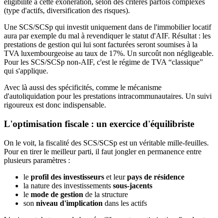
éligibilité à cette exonération, selon des critères parfois complexes
(type d'actifs, diversification des risques).
Une SCS/SCSp qui investit uniquement dans de l'immobilier locatif
aura par exemple du mal à revendiquer le statut d'AIF. Résultat : les
prestations de gestion qui lui sont facturées seront soumises à la
TVA luxembourgeoise au taux de 17%. Un surcoût non négligeable.
Pour les SCS/SCSp non-AIF, c'est le régime de TVA “classique”
qui s'applique.
Avec là aussi des spécificités, comme le mécanisme
d'autoliquidation pour les prestations intracommunautaires. Un suivi
rigoureux est donc indispensable.
L'optimisation fiscale : un exercice d'équilibriste
On le voit, la fiscalité des SCS/SCSp est un véritable mille-feuilles.
Pour en tirer le meilleur parti, il faut jongler en permanence entre
plusieurs paramètres :
le
profil des investisseurs
et leur
pays de résidence
la nature des investissements
sous-jacents
le
mode de gestion
de la structure
son
niveau d'implication
dans les actifs