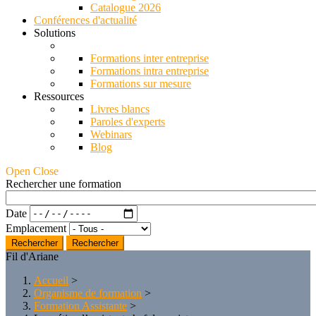
Catalogue 2026
Conférences d'actualité
Solutions
Formations inter entreprise
Formations intra entreprise
Formations sur mesure
Ressources
Livres blancs
Paroles d'experts
Webinars
Blog
Open Close
Rechercher une formation
Date
Emplacement
Rechercher
Fil d'Ariane
Accueil
>
Organisme de formation
>
Formation Assistante
>