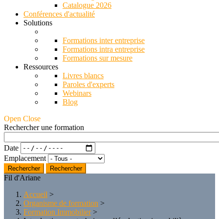
Catalogue 2026
Conférences d'actualité
Solutions
Formations inter entreprise
Formations intra entreprise
Formations sur mesure
Ressources
Livres blancs
Paroles d'experts
Webinars
Blog
Open Close
Rechercher une formation
Date
Emplacement
Rechercher
Fil d'Ariane
Accueil
>
Organisme de formation
>
Formation Immobilier
>