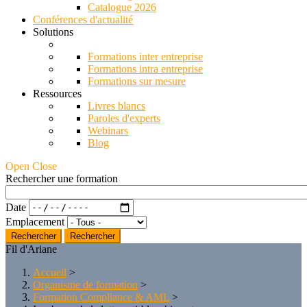
Catalogue 2026
Conférences d'actualité
Solutions
Formations inter entreprise
Formations intra entreprise
Formations sur mesure
Ressources
Livres blancs
Paroles d'experts
Webinars
Blog
Open Close
Rechercher une formation
Date
Emplacement
Rechercher
Fil d'Ariane
Accueil
>
Organisme de formation
>
Formation Compliance & AML
>