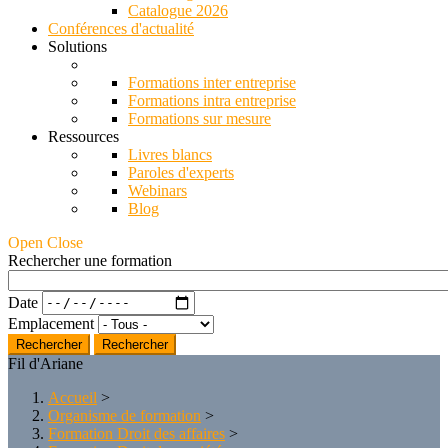
Catalogue 2026
Conférences d'actualité
Solutions
Formations inter entreprise
Formations intra entreprise
Formations sur mesure
Ressources
Livres blancs
Paroles d'experts
Webinars
Blog
Open Close
Rechercher une formation
Date
Emplacement
Rechercher
Fil d'Ariane
Accueil
>
Organisme de formation
>
Formation Droit des affaires
>